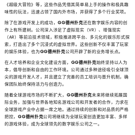
《超级大冒险》等，这些作品凭借其简单易上手的操作和极具趣
味性的玩法，迅速占领了国内外市场，并获得了多个行业奖项。
除了在游戏开发上的成功，
GG德州扑克
还在数字娱乐内容的创
作上有所建树。公司深入涉足了虚拟现实（VR）、增强现实
（AR）等前沿技术领域，积极推进跨平台、多元化的娱乐形式探
索，打造出了多个沉浸式的虚拟世界。这些创新不仅丰富了玩家
的娱乐体验，也为
GG德州扑克
公司开辟了新的业务增长点。
在人才培养和企业文化建设方面，
GG德州扑克
始终坚持以人为
本，倡导创新和自由的工作环境。公司通过多种途径吸引全球顶
尖的游戏开发人才，并且建立了完善的员工培训与晋升机制，确
保团队始终保持活力与创造力。
随着全球游戏市场的不断扩大，
GG德州扑克
未来将继续拓展国
际业务，加强与世界各地知名游戏公司和开发者的合作，力求在
全球游戏产业中占据一席之地。通过持续的创新和对品质的严格
把控，
GG德州扑克
公司将继续为全球玩家创造更加丰富、多样
的游戏体验，成为全球领先的数字娱乐公司之一。