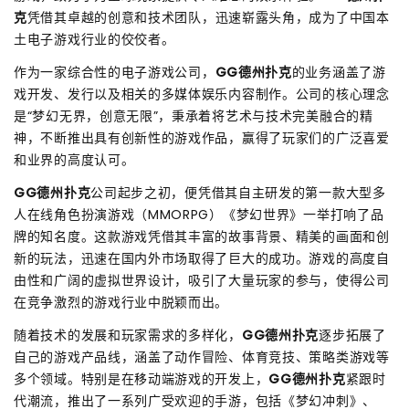
克
凭借其卓越的创意和技术团队，迅速崭露头角，成为了中国本
土电子游戏行业的佼佼者。
作为一家综合性的电子游戏公司，
GG德州扑克
的业务涵盖了游
戏开发、发行以及相关的多媒体娱乐内容制作。公司的核心理念
是“梦幻无界，创意无限”，秉承着将艺术与技术完美融合的精
神，不断推出具有创新性的游戏作品，赢得了玩家们的广泛喜爱
和业界的高度认可。
GG德州扑克
公司起步之初，便凭借其自主研发的第一款大型多
人在线角色扮演游戏（MMORPG）《梦幻世界》一举打响了品
牌的知名度。这款游戏凭借其丰富的故事背景、精美的画面和创
新的玩法，迅速在国内外市场取得了巨大的成功。游戏的高度自
由性和广阔的虚拟世界设计，吸引了大量玩家的参与，使得公司
在竞争激烈的游戏行业中脱颖而出。
随着技术的发展和玩家需求的多样化，
GG德州扑克
逐步拓展了
自己的游戏产品线，涵盖了动作冒险、体育竞技、策略类游戏等
多个领域。特别是在移动端游戏的开发上，
GG德州扑克
紧跟时
代潮流，推出了一系列广受欢迎的手游，包括《梦幻冲刺》、